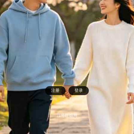
注册
登录
71号红娘网