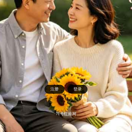
注册
登录
71号红娘网