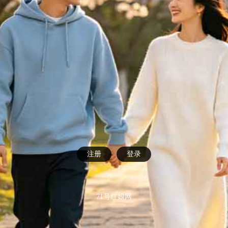
注册
登录
71号红娘网