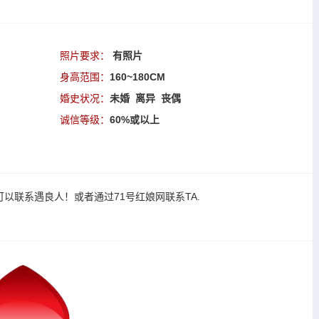
照片要求：
有照片
身高范围：
160~180CM
婚史状况：
未婚 离异 丧偶
诚信等级：
60%或以上
可以
联系遇良人
！或者通过
71号红娘网联系TA
.