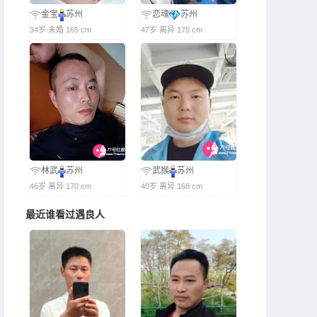
金宝
苏州
恋魂
苏州
34岁 未婚 165 cm
47岁 离异 175 cm
林武
苏州
武猴
苏州
46岁 离异 170 cm
40岁 离异 168 cm
最近谁看过遇良人