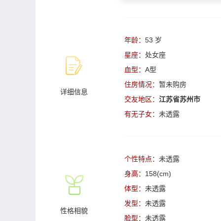
年龄：
53 岁
星座：
处女座
血型：
A型
住房情况：
暂未购房
详细信息
交友地区：
江苏省苏州市
有无子女：
未透露
个性特点：
未透露
身高：
158(cm)
体型：
未透露
发型：
未透露
性格相貌
脸型：
未透露