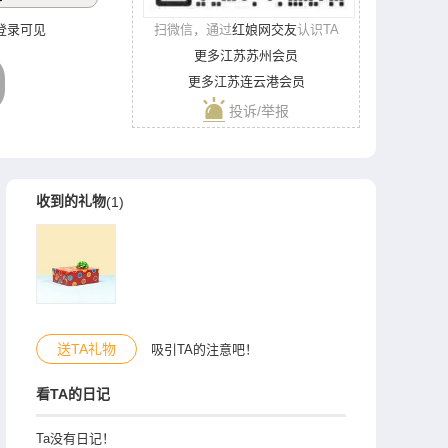
**‌登录可见
扫微信，通过
红娘网交友
认识TA
更多江苏苏州会员
更多江苏连云港会员
投诉/举报
收到的礼物
(1)
送TA礼物
吸引TA的注意吧！
看TA的日记
Ta没有日记！