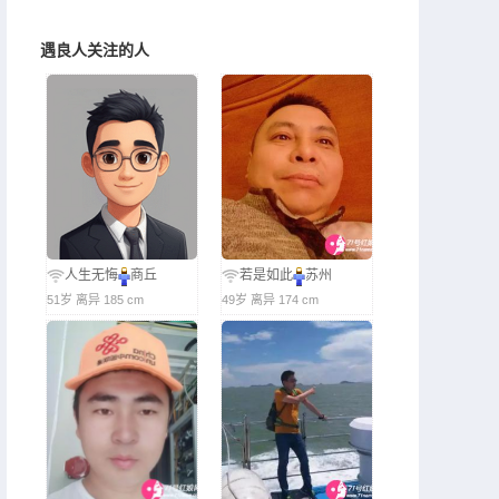
遇良人关注的人
人生无悔
商丘
若是如此
苏州
51岁 离异 185 cm
49岁 离异 174 cm