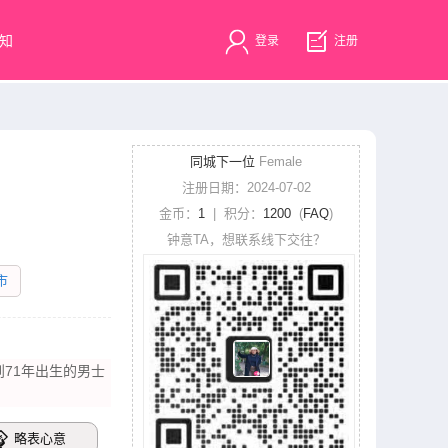
知
登录
注册
同城下一位
Female
注册日期：2024-07-02
金币：
1
| 积分：
1200
(
FAQ
)
钟意TA，想联系线下交往？
市
到71年出生的男士
略表心意