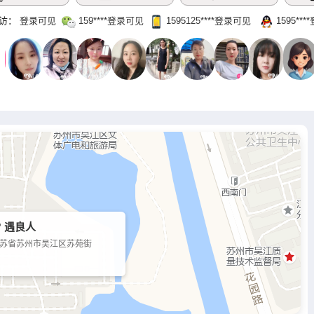
访：
登录可见
159‌****登录可见
1595125‌****‌登录可见
1595‌**
 遇良人
苏省苏州市吴江区苏苑街