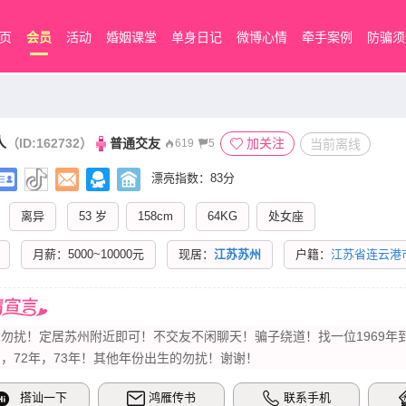
页
会员
活动
婚姻课堂
单身日记
微博心情
牵手案例
防骗须
人
（ID:162732）
普通交友
加关注
当前离线
619
5
漂亮指数：83分
离异
53 岁
158cm
64KG
处女座
月薪：5000~10000元
现居：
江苏苏州
户籍：
江苏省连云港
勿扰！定居苏州附近即可！不交友不闲聊天！骗子​‌‌绕道！找一位1969年
，72年，73年！其他年份出生的勿扰！谢谢！
搭讪一下
鸿雁传书
联系手机