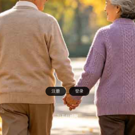
注册
登录
71号红娘网