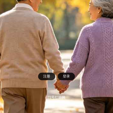
注册
登录
71号红娘网