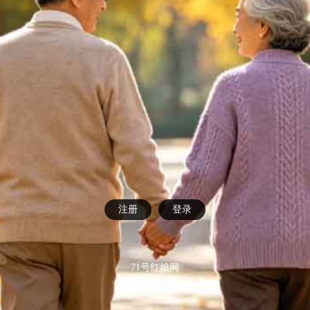
注册
登录
71号红娘网