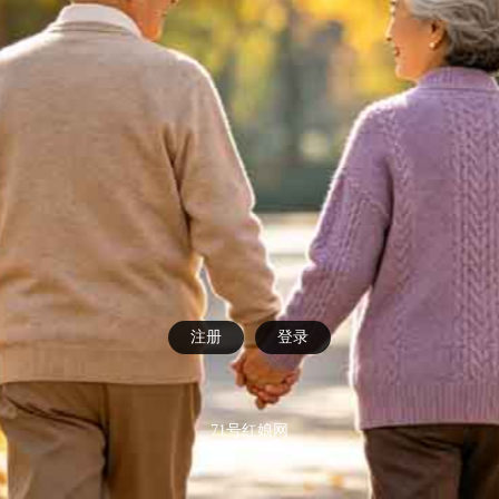
注册
登录
71号红娘网