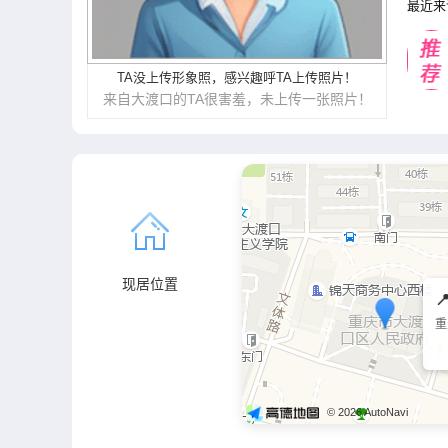
最近来
TA没上传形象照
，
感兴趣呼TA上传照片
！
来自大渡口的TA很害羞，未上传一张照片！
现居位置

重
© 2026 AutoNavi