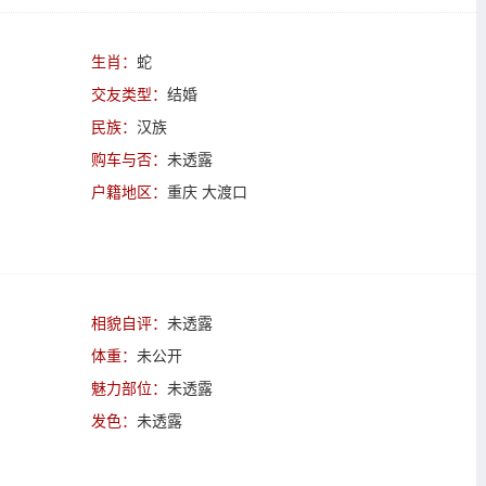
生肖：
蛇
交友类型：
结婚
民族：
汉族
购车与否：
未透露
户籍地区：
重庆 大渡口
相貌自评：
未透露
体重：
未公开
魅力部位：
未透露
发色：
未透露