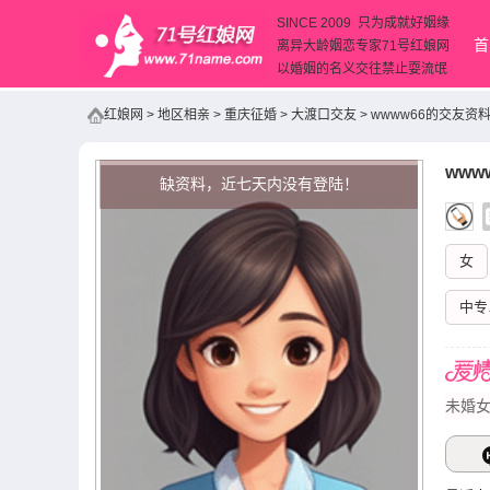
SINCE 2009 只为成就好姻缘
首
离异大龄姻恋专家71号红娘网
以婚姻的名义交往禁止耍流氓
红娘网
>
地区相亲
>
重庆征婚
>
大渡口交友
>
wwww66的交友资
www
缺资料，近七天内没有登陆！
女
中专
未婚女