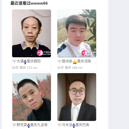
最近谁看过wwww66
大通
重庆酉阳
蔻诗泉
重庆涪陵
56岁 离异 172 cm
41岁 离异 168 cm
野芫荽
重庆九龙坡
冷水浴
重庆巴南