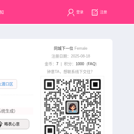
知
登录
注册
同城下一位
Female
注册日期：2025-08-18
金币：
7
| 积分：
1000
(
FAQ
)
钟意TA，想联系线下交往？
大渡口区
系统生成）
略表心意