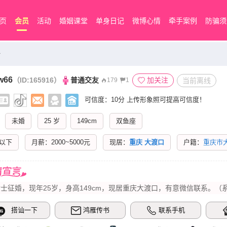
页
会员
活动
婚姻课堂
单身日记
微博心情
牵手案例
防骗须
料
w66
（ID:165916）
普通交友
加关注
当前离线
179
1
可信度：10分
上传形象照可提高可信度！
未婚
25 岁
149cm
双鱼座
以下
月薪：2000~5000元
现居：
重庆
大渡口
户籍：
重庆市
士征婚，现年25岁，身高149cm，现居重庆大渡口，有意微信联系。（
搭讪一下
鸿雁传书
联系手机