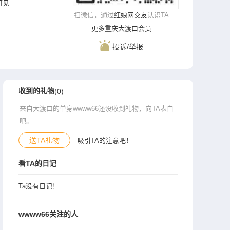
录可见
扫微信，通过
红娘网交友
认识TA
更多重庆大渡口会员
投诉/举报
收到的礼物
(0)
来自大渡口的单身wwww66还没收到礼物，向TA表白
吧。
送TA礼物
吸引TA的注意吧！
看TA的日记
Ta没有日记！
wwww66关注的人