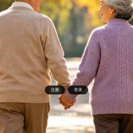
注册
登录
71号红娘网