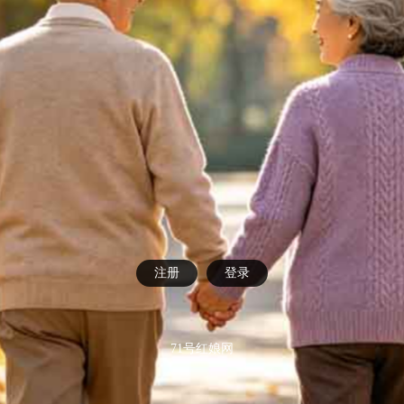
注册
登录
71号红娘网