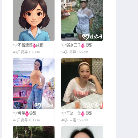
不留遗憾
成都
弱水三千
成都
48岁 离异 156 cm
54岁 离异 158 cm
希望
成都
平淡一生
成都
47岁 离异 161 cm
46岁 未婚 153 cm