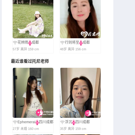
花辨雨
成都
行则将至
成都
57岁 离异 159 cm
48岁 离异 156 cm
最近谁看过托尼老师
Ephemeral
四川成都
浮沉
四川成都
27岁 未婚 160 cm
35岁 离异 159 cm