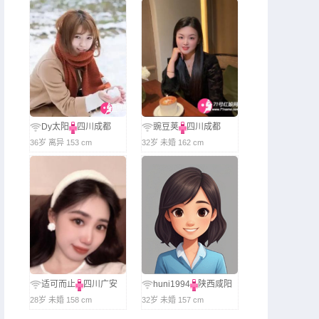
Dy太阳
四川成都
豌豆荚
四川成都
36岁 离异 153 cm
32岁 未婚 162 cm
适可而止
四川广安
huni1994
陕西咸阳
28岁 未婚 158 cm
32岁 未婚 157 cm