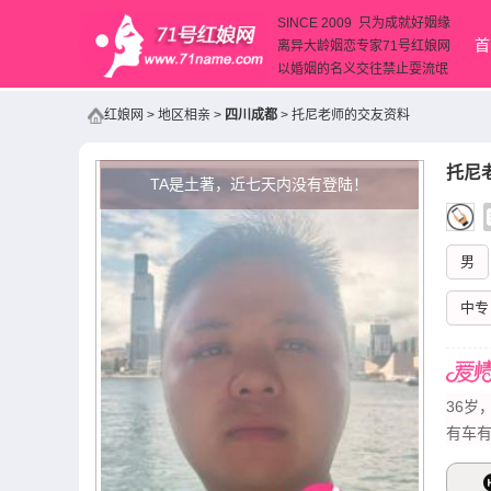
SINCE 2009 只为成就好姻缘
首
离异大龄姻恋专家71号红娘网
以婚姻的名义交往禁止耍流氓
红娘网
>
地区相亲
>
四川成都
>
托尼老师的交友资料
托尼
TA是土著，近七天内没有登陆！
男
中专
36岁
有车有