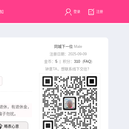
知
登录
注册
同城下一位
Male
注册日期：2025-09-09
金币：
5
| 积分：
310
(
FAQ
)
钟意TA，想联系线下交往？
已退休，有退休金，
骗子勿扰。
略表心意