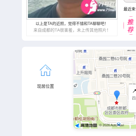
最近来
以上是TA的近照，觉得不错和TA聊聊吧！
来自成都的TA很害羞，未上传其他照片！
现居位置

四
© 2026 AutoNavi