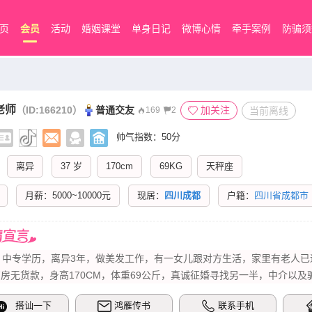
页
会员
活动
婚姻课堂
单身日记
微博心情
牵手案例
防骗须
老师
（ID:166210）
普通交友
加关注
当前离线
169
2
帅气指数：50分
离异
37 岁
170cm
69KG
天秤座
月薪：5000~10000元
现居：
四川成都
户籍：
四川省成都市
，中专学历，离异3年，做美发工作，有一女儿跟对方生活，家里有老人
房无货款，身高170CM，体重69公斤，真诚征婚寻找另一半，中介以及
搭讪一下
鸿雁传书
联系手机