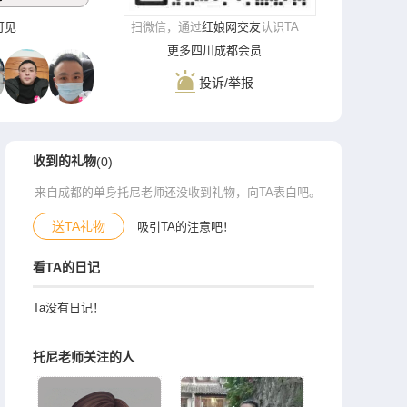
录可见
扫微信，通过
红娘网交友
认识TA
更多四川成都会员
投诉/举报
收到的礼物
(0)
来自成都的单身托尼老师还没收到礼物，向TA表白吧。
送TA礼物
吸引TA的注意吧！
看TA的日记
Ta没有日记！
托尼老师关注的人