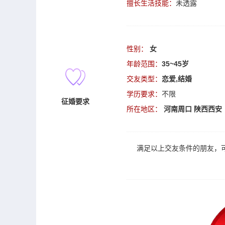
擅长生活技能：
未透露
性别：
女
年龄范围：
35~45岁
交友类型：
恋爱,结婚
学历要求：
不限
征婚要求
所在地区：
河南周口
陕西西安
满足以上
交友
条件的朋友，