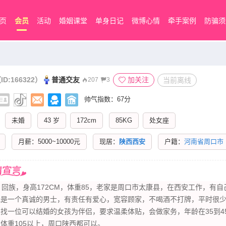
页
会员
活动
婚姻课堂
单身日记
微博心情
牵手案例
防骗须
ID:166322）
普通交友
加关注
当前离线
207
3
帅气指数：67分
未婚
43 岁
172cm
85KG
处女座
月薪：5000~10000元
现居：
陕西西安
户籍：
河南省周口市
，回族，身高172CM，体重85，老家是周口市太康县，在西安工作，有
我是一个真诚的男士，有责任有爱心，宽容顾家，不喝酒不打牌，平时很
找一位可以结婚的女孩为伴侣，要求温柔体贴，会做家务，年龄在35到45
体重105以上，周口陕西都可以。