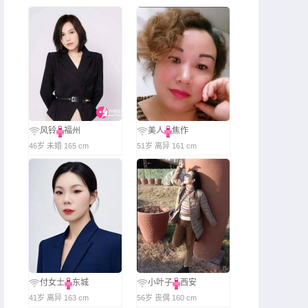
风铃
福州
美人
焦作
46岁 未婚 165 cm
51岁 离异 161 cm
付女士
东城
小叶子
西安
41岁 离异 163 cm
56岁 丧偶 160 cm