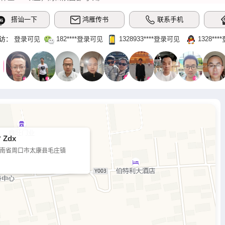
搭讪一下
鸿雁传书
联系手机
访：
登录可见
182‌****登录可见
1328933‌****‌登录可见
1328‌**
 Zdx
南省周口市太康县毛庄镇