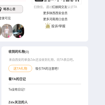
扫微信，通过
红娘网交友
认识TA
略表心意
更多陕西西安会员
**‌登录可见
更多河南周口会员
投诉/举报
收到的礼物
(0)
来自西安的单身Zdx还没收到礼物，向TA表白吧。
送TA礼物
吸引TA的注意吧！
看TA的日记
Ta没有日记！
Zdx关注的人