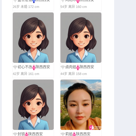
盛世宏德
陕西西安
向阳木
陕西西安
26岁 未婚 172 cm
54岁 离异 160 cm
初心不改
陕西西安
卤肉姐
陕西西安
42岁 离异 161 cm
44岁 离异 158 cm
封锁
陕西西安
莉姐
陕西西安