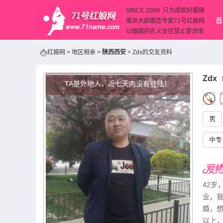
SINCE 2009 只为成就好姻缘
首
离异大龄姻恋专家71号红娘网
以婚姻的名义交往禁止耍流氓
红娘网
>
地区相亲
>
陕西西安
>
Zdx的交友资料
Zdx
（
TA是外地人，近七天内没有登陆！
男
中专
42岁
业，
婚，想
以上，