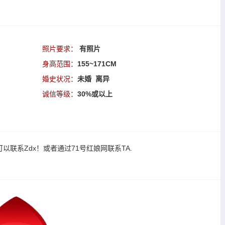
照片要求：
有照片
身高范围：
155~171CM
婚史状况：
未婚 离异
诚信等级：
30%或以上
可以
联系Zdx
！或者通过
71号红娘网联系TA
.