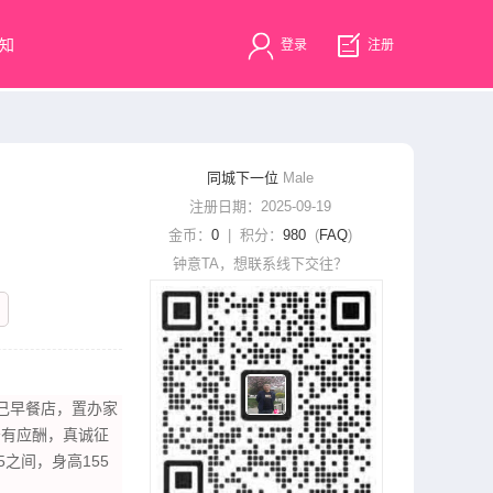
知
登录
注册
同城下一位
Male
注册日期：2025-09-19
金币：
0
| 积分：
980
(
FAQ
)
钟意TA，想联系线下交往？
自己早餐店，置办家
少有应酬，真诚征
之间，身高155