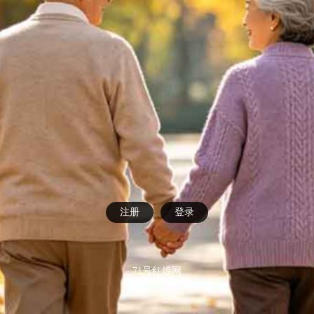
注册
登录
71号红娘网