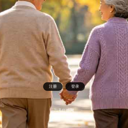
注册
登录
71号红娘网