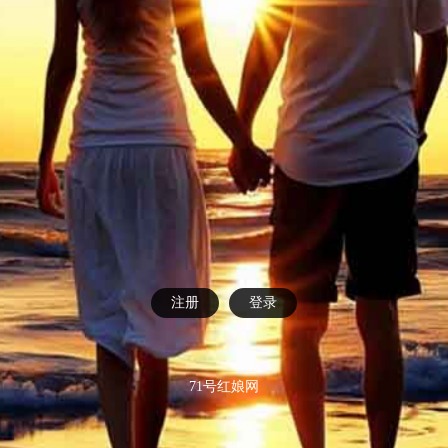
注册
登录
71号红娘网