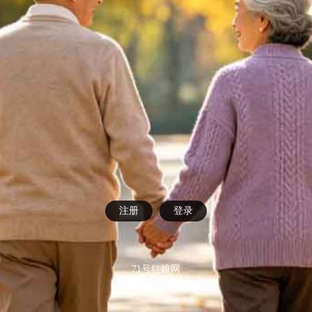
注册
登录
71号红娘网