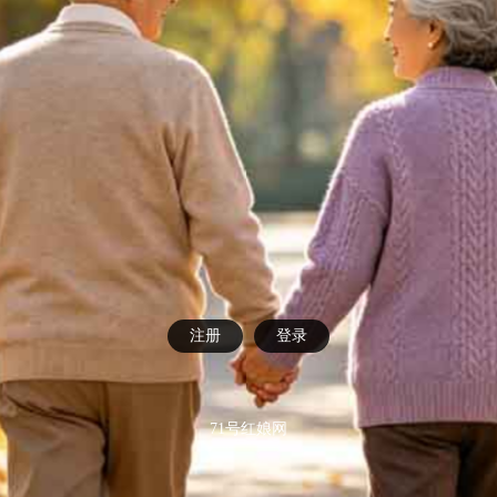
注册
登录
71号红娘网