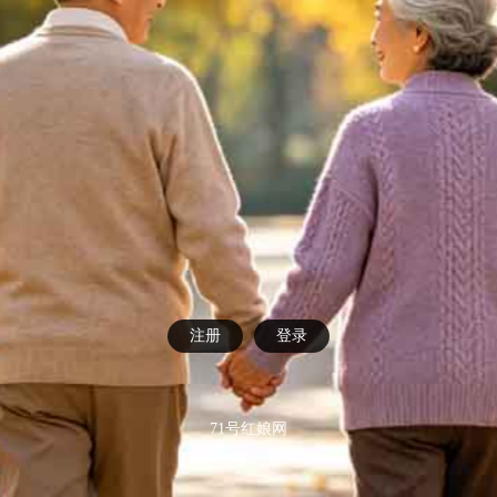
注册
登录
71号红娘网