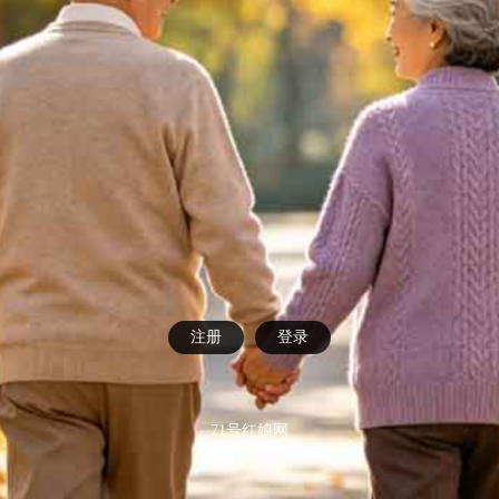
注册
登录
71号红娘网