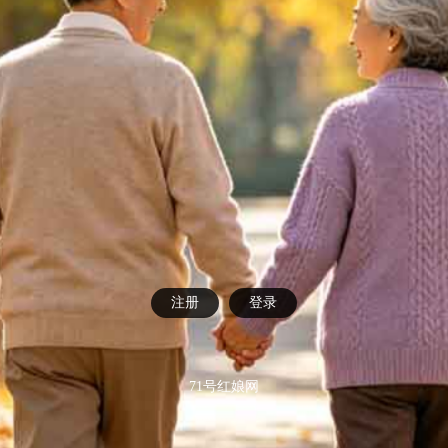
注册
登录
71号红娘网