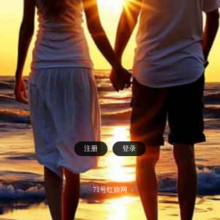
注册
登录
71号红娘网