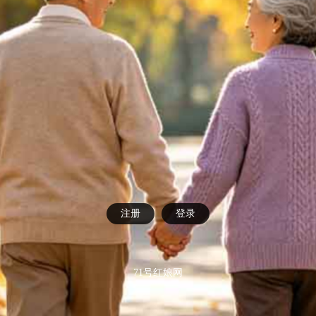
注册
登录
71号红娘网