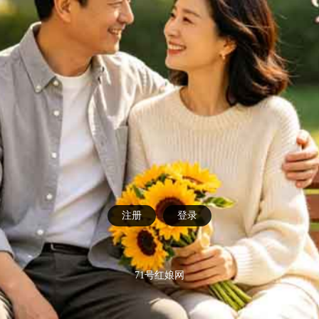
注册
登录
71号红娘网