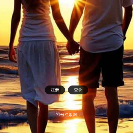
注册
登录
71号红娘网