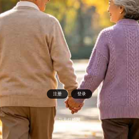
注册
登录
71号红娘网