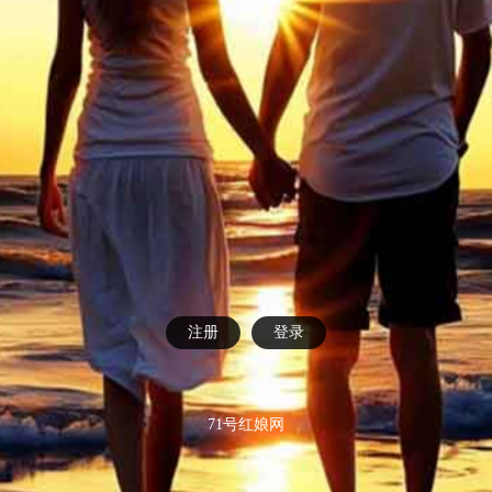
注册
登录
71号红娘网