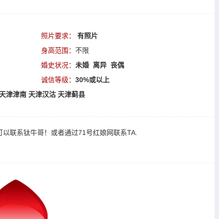
照片要求：
有照片
身高范围：
不限
婚史状况：
未婚 离异 丧偶
诚信等级：
30%或以上
天津津南
天津汉沽
天津蓟县
可以
联系钛牛哥
！或者通过
71号红娘网联系TA
.