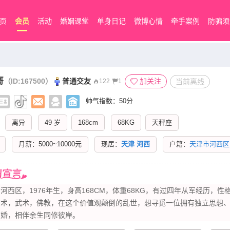
页
会员
活动
婚姻课堂
单身日记
微博心情
牵手案例
防骗须
哥
（ID:167500）
普通交友
加关注
当前离线
122
1
帅气指数：50分
离异
49 岁
168cm
68KG
天秤座
月薪：5000~10000元
现居：
天津
河西
户籍：
天津市河西区
河西区，1976年生，身高168CM，体​‌‌重68KG，有过四年从军经历，
艺术，武术，佛教，在这个价值观颠倒的乱世，想寻觅一位拥有独立思想
结婚，相伴余生同修彼岸。