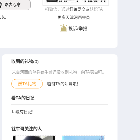
略表心意
扫微信，通过
红娘网交友
认识TA
录可见
更多天津河西会员
投诉/举报
收到的礼物
(0)
来自河西的单身钛牛哥还没收到礼物，向TA表白吧。
送TA礼物
吸引TA的注意吧！
看TA的日记
Ta没有日记！
钛牛哥关注的人