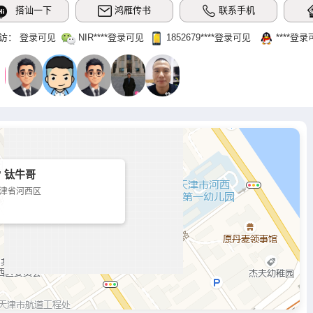
搭讪一下
鸿雁传书
联系手机
访：
登录可见
NIR‌****登录可见
1852679‌****‌登录可见
‌****‌登
 钛牛哥
津省河西区