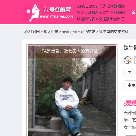
SINCE 2009 只为成就好姻缘
首
离异大龄姻恋专家71号红娘网
以婚姻的名义交往禁止耍流氓
红娘网
>
地区相亲
>
天津征婚
>
河西交友
>
钛牛哥的交友资料
钛牛
TA是土著，近七天内没有登陆！
男
中专
天津省
学，
女士