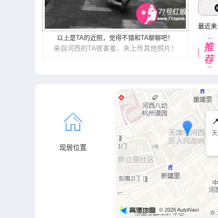
最近来
以上是TA的近照，觉得不错和TA聊聊吧！
来自河西的TA很害羞，未上传其他照片！

天
现居位置
© 2026 AutoNavi