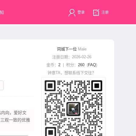
知
登录
注册
同城下一位
Male
注册日期：2026-02-26
金币：
2
| 积分：
260
(
FAQ
)
钟意TA，想联系线下交往？
性格内向，爱好文
、三观一致的优雅