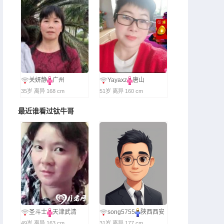
关妍静
广州
Yayaxz
唐山
35岁 离异 168 cm
51岁 离异 160 cm
最近谁看过钛牛哥
圣斗士
天津武清
song5755
陕西西安
49岁 离异 163 cm
31岁 离异 177 cm