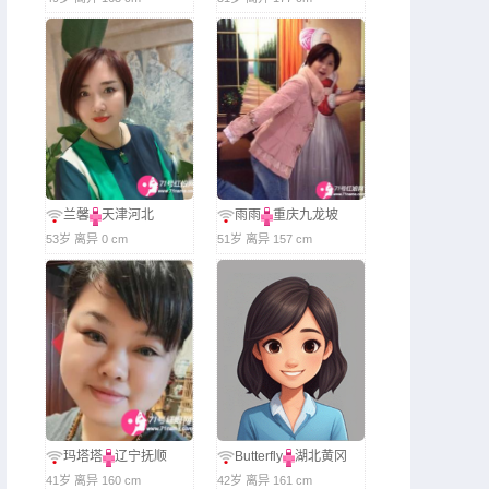
兰馨
天津河北
雨雨
重庆九龙坡
53岁 离异 0 cm
51岁 离异 157 cm
玛塔塔
辽宁抚顺
Butterfly
湖北黄冈
41岁 离异 160 cm
42岁 离异 161 cm