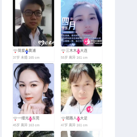
简爱
黄浦
三木木
大连
37岁 未婚 165 cm
55岁 离异 161 cm
一缕光
东莞
陌路人
大足
45岁 离异 163 cm
47岁 离异 161 cm