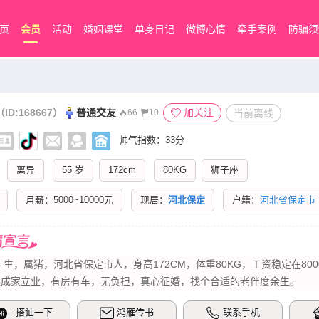
页
会员
活动
婚姻课堂
单身日记
微博心情
牵手案例
防骗须
（ID:168667）
普通交友
加关注
当前离线
66
10
帅气指数：33分
离异
55 岁
172cm
80KG
狮子座
月薪：5000~10000元
现居：
河北保定
户籍：
河北省保定市
1年生，属猪，河北省保定市人，身高172CM，体重80KG，工资稳定在800
经成家立业，有房有车，无负担，真心征婚，找个合适的老伴度余生。
搭讪一下
鸿雁传书
联系手机