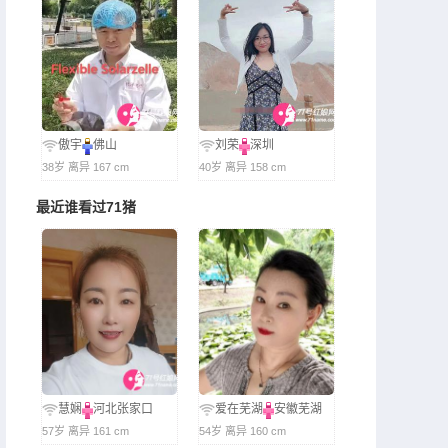
傲宇
佛山
刘荣
深圳
38岁 离异 167 cm
40岁 离异 158 cm
最近谁看过71猪
慧娴
河北张家口
爱在芜湖
安徽芜湖
57岁 离异 161 cm
54岁 离异 160 cm