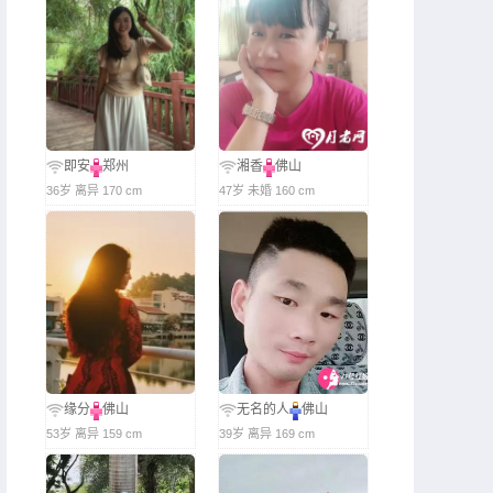
即安
郑州
湘香
佛山
36岁 离异 170 cm
47岁 未婚 160 cm
缘分
佛山
无名的人
佛山
53岁 离异 159 cm
39岁 离异 169 cm