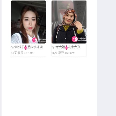
川妹子
重庆沙坪坝
老大姐
北京大兴
51岁 离异 157 cm
65岁 离异 160 cm