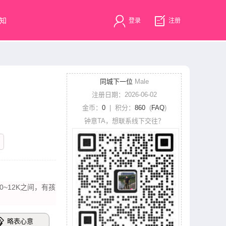
知
登录
注册
同城下一位
Male
注册日期：2026-06-02
金币：
0
| 积分：
860
(
FAQ
)
钟意TA，想联系线下交往？
0~12K之间，有孩
略表心意