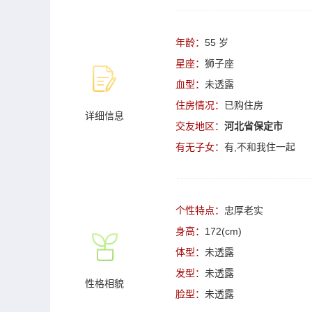
年龄：
55 岁
星座：
狮子座
血型：
未透露
住房情况：
已购住房
详细信息
交友地区：
河北省保定市
有无子女：
有,不和我住一起
个性特点：
忠厚老实
身高：
172(cm)
体型：
未透露
发型：
未透露
性格相貌
脸型：
未透露