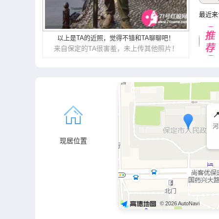
最近来
以上是TA的近照，觉得不错和TA聊聊吧！
来自保定的TA很害羞，未上传其他照片！

河
现居位置
© 2026 AutoNavi