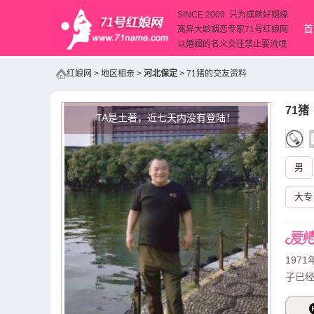
SINCE 2009 只为成就好姻缘
首
离异大龄姻恋专家71号红娘网
以婚姻的名义交往禁止耍流氓
红娘网
>
地区相亲
>
河北保定
>
71猪的交友资料
71猪
TA是土著，近七天内没有登陆！
男
大专
197
子已