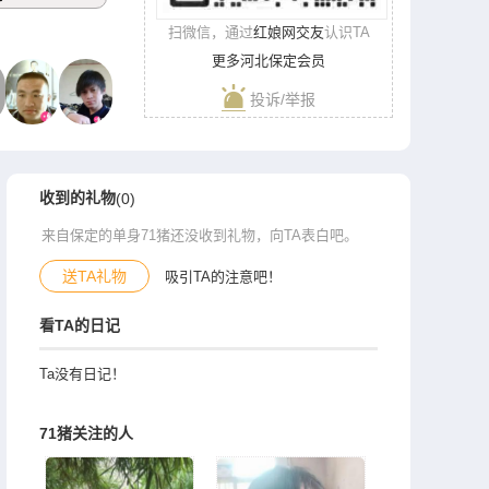
扫微信，通过
红娘网交友
认识TA
更多河北保定会员
投诉/举报
收到的礼物
(0)
来自保定的单身71猪还没收到礼物，向TA表白吧。
送TA礼物
吸引TA的注意吧！
看TA的日记
Ta没有日记！
71猪关注的人