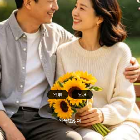
注册
登录
71号红娘网