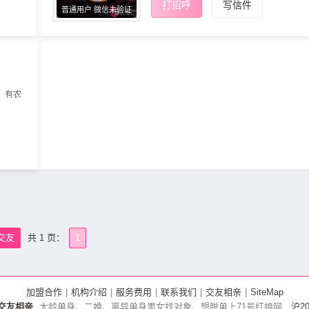
打招呼
写信件
普通用户 微信未验证
，有农
交友
共 1 页：
1
加盟合作
|
机构介绍
|
服务费用
|
联系我们
|
交友相亲
|
SiteMap
交友相亲
大龄单身、二婚、离异单身男女找对象、想脱单上71号红娘网
沪20