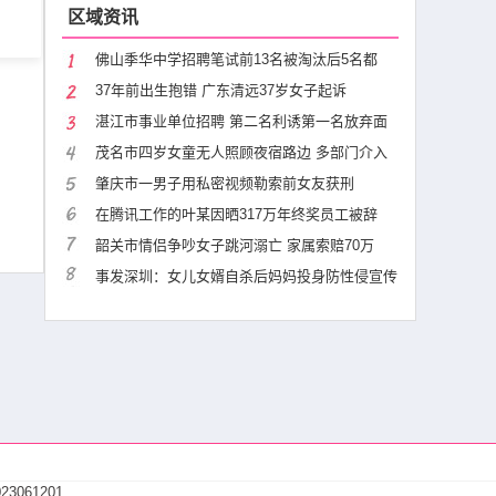
区域资讯
佛山季华中学招聘笔试前13名被淘汰后5名都
37年前出生抱错 广东清远37岁女子起诉
湛江市事业单位招聘 第二名利诱第一名放弃面
茂名市四岁女童无人照顾夜宿路边 多部门介入
肇庆市一男子用私密视频勒索前女友获刑
在腾讯工作的叶某因晒317万年终奖员工被辞
韶关市情侣争吵女子跳河溺亡 家属索赔70万
事发深圳：女儿女婿自杀后妈妈投身防性侵宣传
23061201