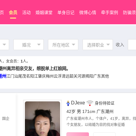
页
会员
活动
婚姻课堂
单身日记
微博心情
牵手案例
防骗须
收入
婚况
所在地区
选择职业
人，女会员：
1
人。
潮州离异相亲交友，想脱单上红娘网。
潮州
江门
汕尾
茂名
阳江
肇庆
梅州
云浮
清远
韶关
河源
揭阳
广东其他
DJexe
身份待验证
42岁 男 171cm
广东潮州
，国企
广东省潮州市人，个体户，41岁，离异，
个女朋友，以结婚为目的找对象征婚​