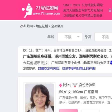
SINCE 2009 只为成就好姻缘
首
离异大龄姻恋专家71号红娘网
以婚姻的名义交往禁止耍流氓
红娘网
>
地区征婚
>
全部会员
年龄
身高
不限
不限
ID：
19
，城市：
潮州
，当前地区共有会员
3
人，当前页面男会员：
2
广东潮州单身征婚、
潮州同城交友
、潮州剩男剩女交友、
去其他城市找找：
广州
深圳
东莞
中山
佛山
珠海
惠州
汕头
湛江
友情提醒：
网络交友
有风险，切记不要有财物上的往来
！
阿云
身份待验证
59岁 女 160cm
广东潮州
广东省潮州市，59岁，离异，高中学历
退休，恬静内向，没事喜欢宅家里，真