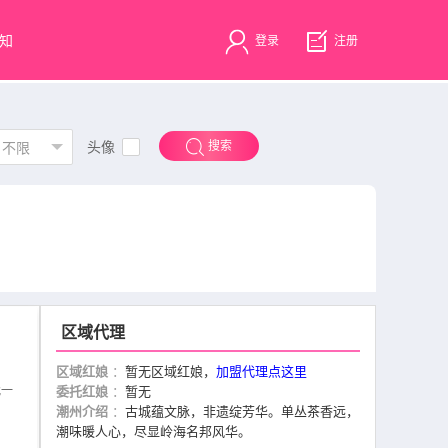
知
登录
注册
头像
搜索
不限
区域代理
区域红娘
：
暂无区域红娘，
加盟代理点这里
找一
委托红娘
：
暂无
潮州介绍
：
古城蕴文脉，非遗绽芳华。单丛茶香远，
潮味暖人心，尽显岭海名邦风华。