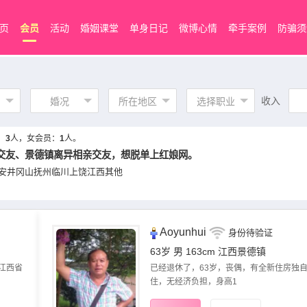
页
会员
活动
婚姻课堂
单身日记
微博心情
牵手案例
防骗须
收入
婚况
所在地区
选择职业
：
3
人，女会员：
1
人。
交友、景德镇离异相亲交友，想脱单上红娘网。
安
井冈山
抚州
临川
上饶
江西其他
Aoyunhui
身份待验证
63岁 男 163cm
江西景德镇
江西省
已经退休了，63岁，丧偶，有全新住房独
住，无经济负担，身高​‌‌​‌‌1