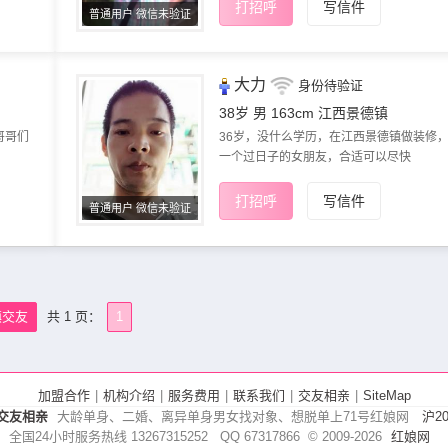
打招呼
写信件
普通用户 微信未验证
大力
身份待验证
38岁 男 163cm
江西景德镇
哥哥们
36岁，没什么学历，在江西景德镇做装修
一个过日子的女朋友​，合适可以尽快
打招呼
写信件
普通用户 微信未验证
镇交友
共 1 页：
1
加盟合作
|
机构介绍
|
服务费用
|
联系我们
|
交友相亲
|
SiteMap
交友相亲
大龄单身、二婚、离异单身男女找对象、想脱单上71号红娘网
沪20
全国24小时服务热线 13267315252 QQ 67317866
© 2009-
2026
红娘网