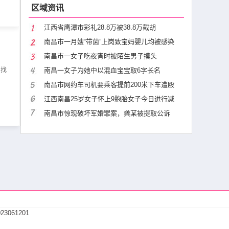
区域资讯
江西省鹰潭市彩礼28.8万被38.8万截胡
南昌市一月嫂“带菌”上岗致宝妈婴儿均被感染
南昌市一女子吃夜宵时被陌生男子摸头
，找
南昌一女子为她中以混血宝宝取6字长名
南昌市网约车司机要乘客提前200米下车遭殴
江西南昌25岁女子怀上9胞胎女子今日进行减
南昌市惊现破坏军婚罪案，龚某被提取公诉
23061201