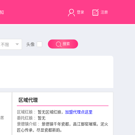
知
登录
注册
头像
搜索
不限
区域代理
区域红娘
：
暂无区域红娘，
加盟代理点这里
自居
委托红娘
：
暂无
景德镇介绍
：
景德镇千年瓷都，昌江御窑璀璨。泥火
匠心传承，尽显瓷都新韵。