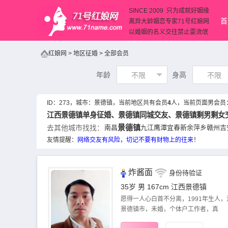
SINCE 2009 只为成就好姻缘
首
离异大龄姻恋专家71号红娘网
以婚姻的名义交往禁止耍流氓
红娘网
>
地区征婚
>
全部会员
年龄
身高
不限
不限
ID：
273
，城市：
景德镇
，当前地区共有会员
4
人，当前页面男会员
江西景德镇单身征婚、
景德镇同城交友
、景德镇剩男剩女
景德镇
去其他城市找找：
南昌
九江
鹰潭
宜春
新余
萍乡
赣州
吉
友情提醒：
网络交友
有风险，切记不要有财物上的往来
！
炸酱面
身份待验证
35岁 男 167cm
江西景德镇
愿得一人心白首不分离，1991年生人，
景德镇市，未婚，个体户工作者，真