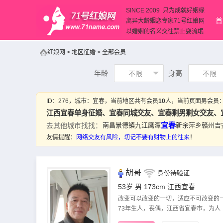
SINCE 2009 只为成就好姻缘
首
离异大龄姻恋专家71号红娘网
以婚姻的名义交往禁止耍流氓
红娘网
>
地区征婚
>
全部会员
年龄
身高
不限
不限
ID：
276
，城市：
宜春
，当前地区共有会员
10
人，当前页面男会员
江西宜春单身征婚、
宜春同城交友
、宜春剩男剩女交友、
宜春
去其他城市找找：
南昌
景德镇
九江
鹰潭
新余
萍乡
赣州
吉
友情提醒：
网络交友
有风险，切记不要有财物上的往来
！
胡哥
身份待验证
53岁 男 173cm
江西宜春
改变可以改变的一切，适应不可改变的
73年生人，丧偶，江西省宜春市，为人