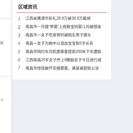
区域资讯
江西省鹰潭市彩礼28.8万被38.8万截胡
南昌市一月嫂“带菌”上岗致宝妈婴儿均被感染
南昌市一女子吃夜宵时被陌生男子摸头
请
南昌一女子为她中以混血宝宝取6字长名
南昌市网约车司机要乘客提前200米下车遭殴
江西南昌25岁女子怀上9胞胎女子今日进行减
南昌市惊现破坏军婚罪案，龚某被提取公诉
一个