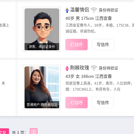
温馨情侣
身份待验证
40岁 男 175cm
江西宜春
普通上
江西省宜春市人，39岁，未婚，175CM，
诚征婚，非诚勿扰。
打招呼
写信件
游客、未验证身份
荆棘玫瑰
身份待验证
43岁 女 166cm
江西宜春
，未
现居宜春上高县，41岁，离异，人比较胖
婚：170CM以上，有房有车，人在
打招呼
写信件
普通用户 微信未验证
交友
共 1 页：
1