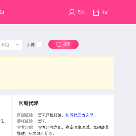
知
登录
注册
头像
搜索
不限
区域代理
区域红娘
：
暂无区域红娘，
加盟代理点这里
锁住
委托红娘
：
暂无
宜春介绍
：
宜春月亮之都，禅宗温泉璀璨。富硒康养
揽胜，尽显赣西新韵。