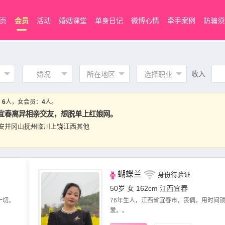
页
会员
活动
婚姻课堂
单身日记
微博心情
牵手案例
防骗须
收入
婚况
所在地区
选择职业
：
6
人，女会员：
4
人。
宜春离异相亲交友，想脱单上红娘网。
安
井冈山
抚州
临川
上饶
江西其他
蝴蝶兰
身份待验证
50岁 女 162cm
江西宜春
一切。
76年生人，江西省宜春市，丧偶，用时间
爱。。