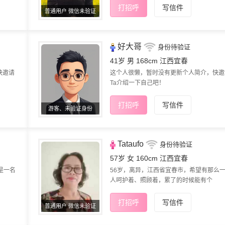
打招呼
写信件
普通用户 微信未验证
好大哥
身份待验证
41岁 男 168cm
江西宜春
快邀请
这个人很懒，暂时没有更新个人简介，快邀
Ta介绍一下自己吧！
打招呼
写信件
游客、未验证身份
Tataufo
身份待验证
57岁 女 160cm
江西宜春
是一名
56岁，离异，江西省宜春市，希望有那么
人呵护着、照顾着，累了的时候能有个
打招呼
写信件
普通用户 微信未验证