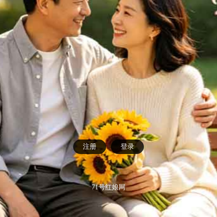
注册
登录
71号红娘网