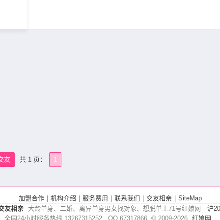
交友
共 1 页：
1
加盟合作
|
机构介绍
|
服务费用
|
联系我们
|
交友相亲
|
SiteMap
交友相亲
大龄单身、二婚、离异单身男女找对象、想脱单上71号红娘网
沪20
全国24小时服务热线 13267315252 QQ 67317866
© 2009-
2026
红娘网