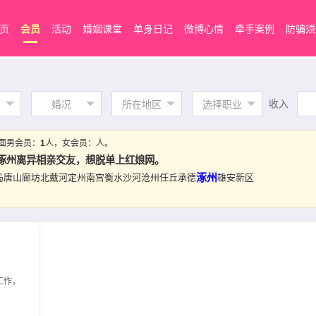
页
会员
活动
婚姻课堂
单身日记
微博心情
牵手案例
防骗须
收入
婚况
所在地区
选择职业
面男会员：
1
人，女会员：
人。
涿州离异相亲交友，想脱单上
红娘网
。
涿州
岛
唐山
廊坊
北戴河
定州
南宫
衡水
沙河
沧州
任丘
承德
雄安新区
工作，