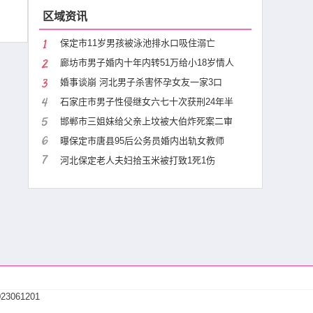
区域资讯
保定市11岁男孩被泳池排水口吸住溺亡
廊坊市男子婚内十年内转51万给小18岁情人
婚事谈崩 河北男子杀害怀孕女友一家3口
石家庄市男子性侵继女六七十次获刑24年半
邯郸市三姐妹给父亲上坟被大伯炸死案二审
曝保定市唐县95后公务员婚内出轨女教师
河北保定老人夫妇拾玉米被打致1死1伤
23061201