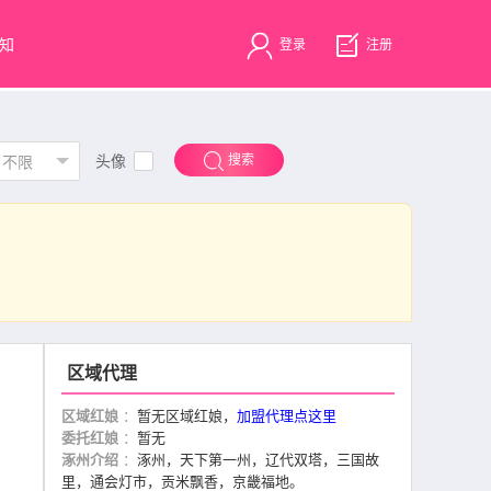
知
登录
注册
头像
搜索
不限
区域代理
区域红娘
：
暂无区域红娘，
加盟代理点这里
委托红娘
：
暂无
涿州介绍
：
涿州，天下第一州，辽代双塔，三国故
里，通会灯市，贡米飘香，京畿福地。