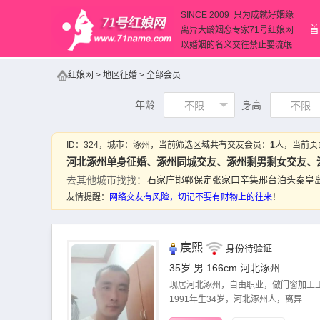
SINCE 2009 只为成就好姻缘
首
离异大龄姻恋专家71号红娘网
以婚姻的名义交往禁止耍流氓
红娘网
>
地区征婚
>
全部会员
年龄
身高
不限
不限
ID：
324
，城市：
涿州
，当前筛选区域共有
交友会员
：
1
人，当前页
河北涿州单身征婚、
涿州同城交友
、涿州剩男剩女交友、
去其他城市找找：
石家庄
邯郸
保定
张家口
辛集
邢台
泊头
秦皇
友情提醒：
网络交友
有风险，切记不要有财物上的往来
！
宸熙
身份待验证
35岁 男 166cm
河北涿州
现居河北涿州，自由职业，做门窗加工
1991年生34岁，河北涿州人，离异