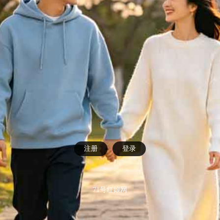
注册
登录
71号红娘网