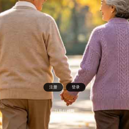
注册
登录
71号红娘网