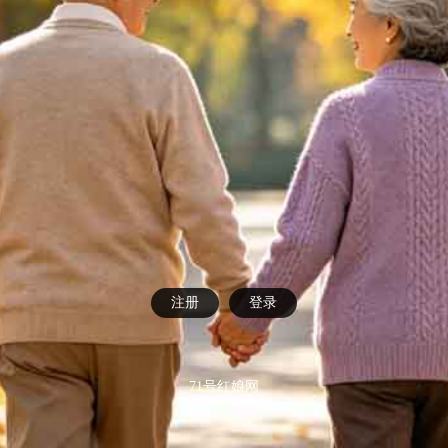
注册
登录
71号红娘网