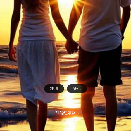
注册
登录
71号红娘网