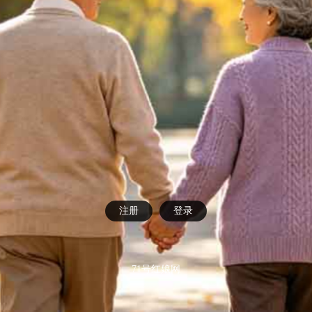
注册
登录
71号红娘网