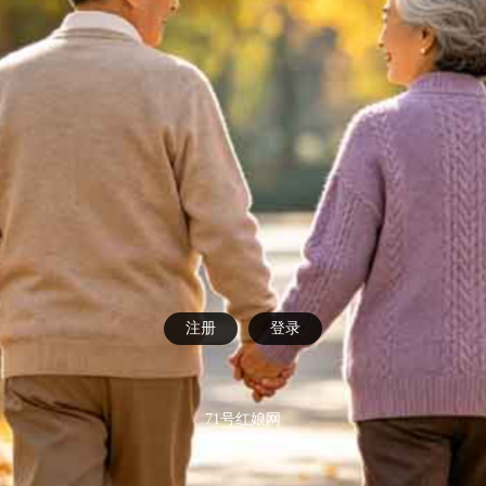
注册
登录
71号红娘网