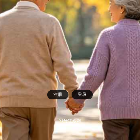
注册
登录
71号红娘网