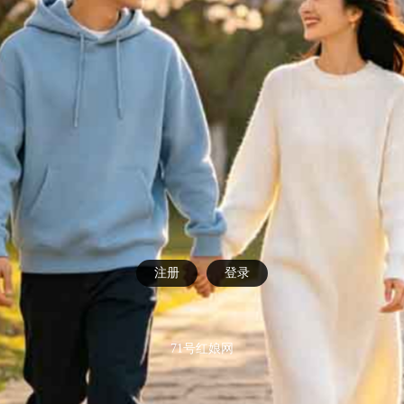
注册
登录
71号红娘网