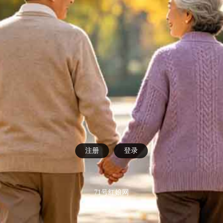
注册
登录
71号红娘网