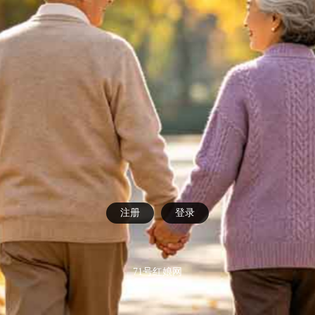
注册
登录
71号红娘网