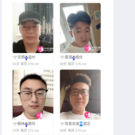
无惧
温州
嘉源
烟台
51岁 离异 176 cm
40岁 离异 175 cm
枫林
黄冈
悲喜自渡
嘉定
37岁 离异 172 cm
40岁 离异 173 cm