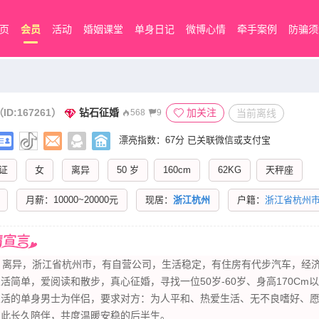
页
会员
活动
婚姻课堂
单身日记
微博心情
牵手案例
防骗须
ID:167261）
钻石征婚
加关注
当前离线
568
9
漂亮指数：67分 已关联微信或支付宝
证
女
离异
50 岁
160cm
62KG
天秤座
月薪：10000~20000元
现居：
浙江杭州
户籍：
浙江省杭州
，离异，浙江省杭州市，有自营公司，生活稳定，有住房有代步汽车，经济独立
活简单，爱阅读和散步，真心征婚，寻找一位50岁-60岁、身高170Cm
生活的单身男士为伴侣，要求对方：为人平和、热爱生活、无不良嗜好、
彼此长久陪伴，共度温暖安稳的后半生。