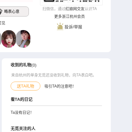
扫微信，通过
红娘网交友
认识TA
略表心意
更多浙江杭州会员
录可见
投诉/举报
收到的礼物
(0)
来自杭州的单身无觅还没收到礼物，向TA表白吧。
送TA礼物
吸引TA的注意吧！
看TA的日记
Ta没有日记！
无觅关注的人