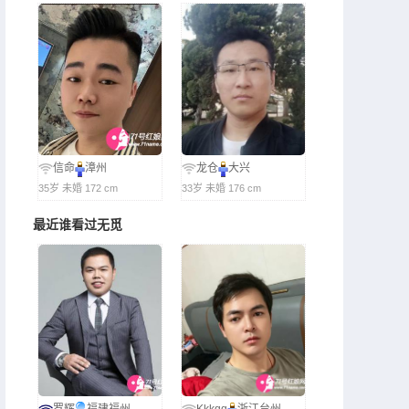
信命
漳州
龙仓
大兴
35岁 未婚 172 cm
33岁 未婚 176 cm
最近谁看过无觅