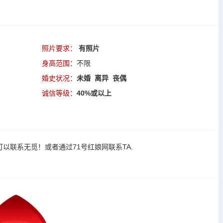
照片要求：
有照片
身高范围：
不限
婚史状况：
未婚 离异 丧偶
诚信等级：
40%或以上
可以
联系无觅
！或者通过
71号红娘网联系TA
.