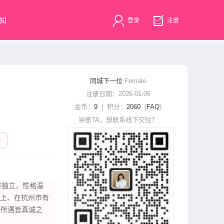
知
登录
注册
同城下一位
Female
注册日期：2026-01-06
金币：
9
| 积分：
2060
(
FAQ
)
钟意TA，想联系线下交往？
市
​‌‌，性格温
以上、在杭州市有
愿所遇皆真诚之