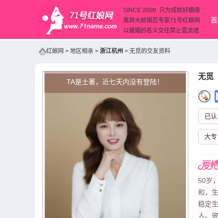
SINCE 2009 只为成就好姻缘
首
离异大龄姻恋专家71号红娘网
以婚姻的名义交往禁止耍流氓
红娘网
>
地区相亲
>
浙江杭州
>
无觅的交友资料
无觅
（
TA是土著，近七天内没有登陆！
已认
大专
50岁
和，生
稳定
人、