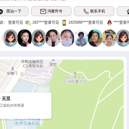
搭讪一下
鸿雁传书
联系手机
访：
登录可见
182‌****登录可见
1825888‌****‌登录可见
‌****‌登
 无觅
江省杭州市西湖