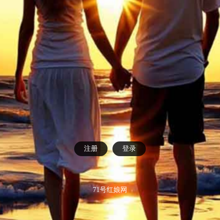
注册
登录
71号红娘网