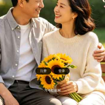
注册
登录
71号红娘网