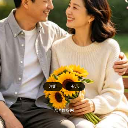
注册
登录
71号红娘网