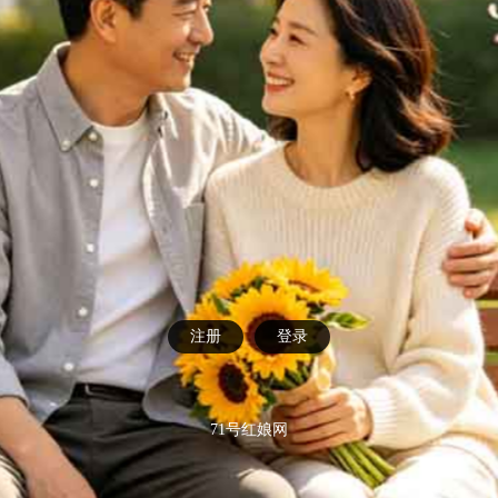
注册
登录
71号红娘网